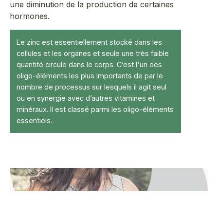
une diminution de la production de certaines
hormones.
Le zinc est essentiellement stocké dans les
cellules et les organes et seule une très faible
quantité circule dans le corps. C’est l'un des
oligo-éléments les plus importants de par le
nombre de processus sur lesquels il agit seul
ou en synergie avec d’autres vitamines et
minéraux. Il est classé parmi les oligo-éléments
essentiels.