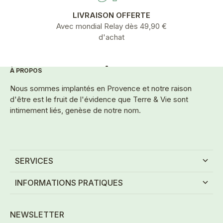
LIVRAISON OFFERTE
Avec mondial Relay dès 49,90 €
d'achat
À PROPOS
Aller à l'élément 1
Aller à l'élément 2
Aller à l'élément 3
Aller à l'élément 4
Aller à l'élément 5
Nous sommes implantés en Provence et notre raison
d'être est le fruit de l'évidence que Terre & Vie sont
intimement liés, genèse de notre nom.
SERVICES
INFORMATIONS PRATIQUES
NEWSLETTER