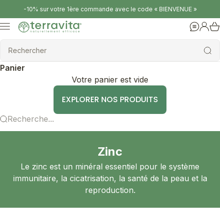
Passer au contenu
-10% sur votre 1ère commande avec le code « BIENVENUE »
Terravita
Menu
Aide
Conne
Rechercher
Rechercher
Panier
Votre panier est vide
EXPLORER NOS PRODUITS
Recherche...
Zinc
Le zinc est un minéral essentiel pour le système
immunitaire, la cicatrisation, la santé de la peau et la
reproduction.