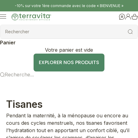
Passer au contenu
-10% sur votre 1ère commande avec le code « BIENVENUE »
Terravita
Menu
Aide
Conne
Rechercher
Rechercher
Panier
Votre panier est vide
EXPLORER NOS PRODUITS
Recherche...
Tisanes
Pendant la maternité, à la ménopause ou encore au
cours des cycles menstruels, nos tisanes favorisent
l’hydratation tout en apportant un confort ciblé, qu’il
s’agisse de soulager les crampes, d’apaiser les