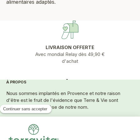
alimentaires adaptés.
LIVRAISON OFFERTE
Avec mondial Relay dès 49,90 €
d'achat
À PROPOS
Aller à l'élément 1
Aller à l'élément 2
Aller à l'élément 3
Aller à l'élément 4
Aller à l'élément 5
Nous sommes implantés en Provence et notre raison
d'être est le fruit de l'évidence que Terre & Vie sont
intimement liés, genèse de notre nom.
SERVICES