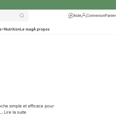
Aide
Connexion
Panier
Aide
Connexion
s
Nutrition
Le mag
À propos
oche simple et efficace pour
..
Lire la suite