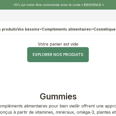
-10% sur votre 1ère commande avec le code « BIENVENUE »
 produits
Vos besoins
Compléments alimentaires
Cosmétique
Votre panier est vide
EXPLORER NOS PRODUITS
Gummies
ompléments alimentaires pour bien vieillir offrent une appr
 Conçus à partir de vitamines, minéraux, oméga-3, plantes et.