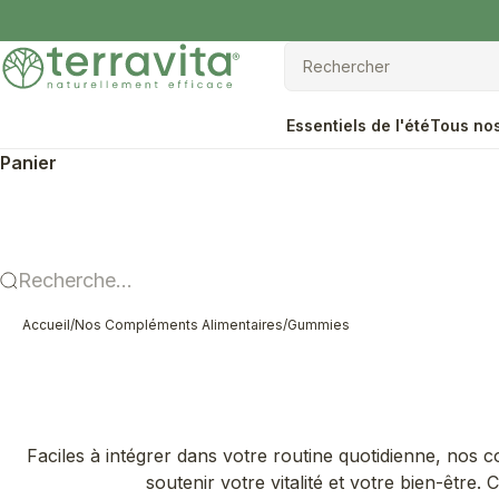
Passer au contenu
Terravita
Rechercher
Rechercher
Essentiels de l'été
Tous nos
Panier
Recherche...
Accueil
/
Nos Compléments Alimentaires
/
Gummies
Faciles à intégrer dans votre routine quotidienne, nos c
soutenir votre vitalité et votre bien-être.