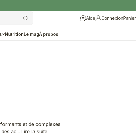
Aide
Connexion
Panier
Aide
Connexion
s
Nutrition
Le mag
À propos
erformants et de complexes
des ac...
Lire la suite