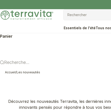
Passer au contenu
Terravita
Rechercher
Rechercher
Essentiels de l'été
Tous nos
Panier
Recherche...
Accueil
/
Les nouveautés
Découvrez les nouveautés Terravita, les dernières inn
innovants pensés pour répondre à tous vos besoi