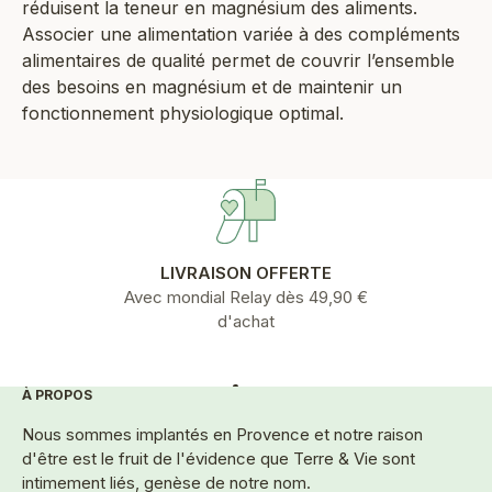
réduisent la teneur en magnésium des aliments.
Associer une alimentation variée à des compléments
alimentaires de qualité permet de couvrir l’ensemble
des besoins en magnésium et de maintenir un
fonctionnement physiologique optimal.
LIVRAISON OFFERTE
Avec mondial Relay dès 49,90 €
d'achat
À PROPOS
Aller à l'élément 1
Aller à l'élément 2
Aller à l'élément 3
Aller à l'élément 4
Aller à l'élément 5
Nous sommes implantés en Provence et notre raison
d'être est le fruit de l'évidence que Terre & Vie sont
intimement liés, genèse de notre nom.