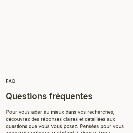
Fondement d’une santé
optimale : énergie, stress,
immunité
Prix de vente
19,90 €
48
AJOUTER AU PANIER
FAQ
Questions fréquentes
Pour vous aider au mieux dans vos recherches,
découvrez des réponses claires et détaillées aux
questions que vous vous posez. Pensées pour vous