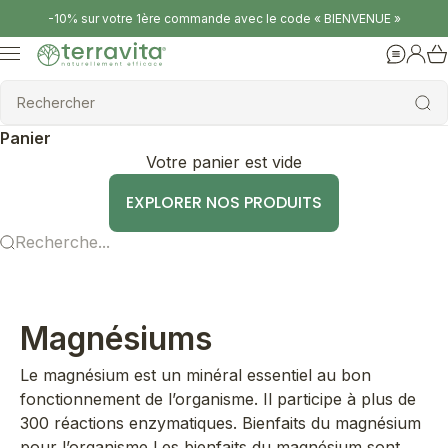
Passer au contenu
-10% sur votre 1ère commande avec le code « BIENVENUE »
Terravita
Menu
Aide
Conne
Rechercher
Rechercher
Panier
Votre panier est vide
EXPLORER NOS PRODUITS
Recherche...
Magnésiums
Le magnésium est un minéral essentiel au bon
fonctionnement de l’organisme. Il participe à plus de
300 réactions enzymatiques. Bienfaits du magnésium
pour l’organisme Les bienfaits du magnésium sont