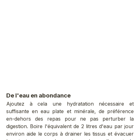
Lactobacillus g
milliards
Hydro less
Alliée du microbiote
Formule active : draine et affine
digestif et de la mi
la silhouette
Pri
Prix de vente
19,90 €
458
À pa
33
AJOUTER AU PANIER
CHOISIR LES 
De l'eau en abondance
Ajoutez à cela une hydratation nécessaire et
suffisante en
eau plate et minérale
, de préférence
en-dehors des repas pour ne pas perturber la
digestion. Boire l'équivalent de 2 litres d'eau par jour
environ aide le corps à drainer les tissus et évacuer