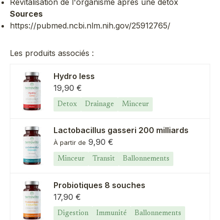
Revitalisation de l'organisme après une détox
Sources
https://pubmed.ncbi.nlm.nih.gov/25912765/
Les produits associés :
Hydro less
Prix de vente
19,90 €
Detox
Drainage
Minceur
Lactobacillus gasseri 200 milliards
Prix de vente
9,90 €
À partir de
Minceur
Transit
Ballonnements
Probiotiques 8 souches
Prix de vente
17,90 €
Digestion
Immunité
Ballonnements