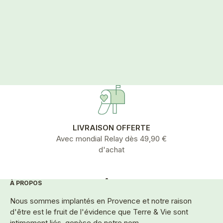
manque d’éclat. Nous avons la solution
épreuve du
pour vous aider à retrouver une meilleure
exacerbé, 
qualité de peau. Les compléments...
chlorée) p
provoquer 
L’expo...
LIVRAISON OFFERTE
Avec mondial Relay dès 49,90 €
d'achat
À PROPOS
Aller à l'élément 1
Aller à l'élément 2
Aller à l'élément 3
Aller à l'élément 4
Aller à l'élément 5
Nous sommes implantés en Provence et notre raison
d'être est le fruit de l'évidence que Terre & Vie sont
intimement liés, genèse de notre nom.