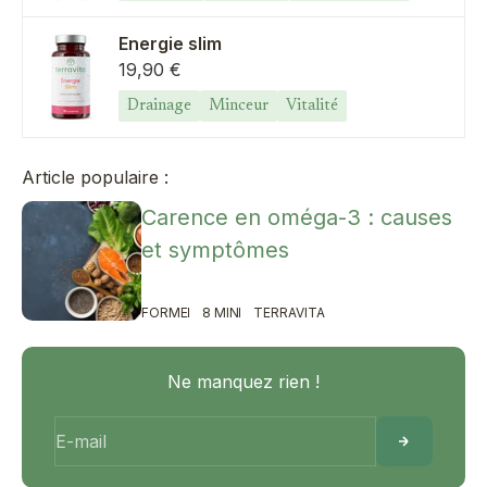
Energie slim
Prix de vente
19,90 €
Drainage
Minceur
Vitalité
Article populaire :
Carence en oméga-3 : causes
et symptômes
FORME
8 MIN
TERRAVITA
Ne manquez rien !
E-mail