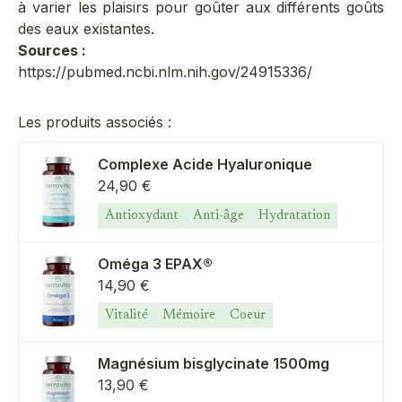
à varier les plaisirs pour goûter aux différents goûts
des eaux existantes.
Sources :
https://pubmed.ncbi.nlm.nih.gov/24915336/
Les produits associés :
Complexe Acide Hyaluronique
Prix de vente
24,90 €
Antioxydant
Anti-âge
Hydratation
Oméga 3 EPAX®
Prix de vente
14,90 €
Vitalité
Mémoire
Coeur
Magnésium bisglycinate 1500mg
Prix de vente
13,90 €