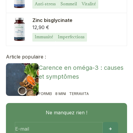
Anti-stress
Sommeil
Vitalité
Zinc bisglycinate
Prix de vente
12,90 €
Immunité
Imperfections
Article populaire :
Carence en oméga-3 : causes
et symptômes
FORME
8 MIN
TERRAVITA
Ne manquez rien !
E-mail