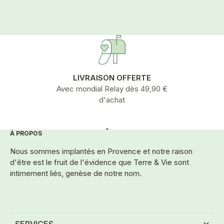
nos valeurs, nourrit notre...
profil lipi
LIVRAISON OFFERTE
Avec mondial Relay dès 49,90 €
d'achat
À PROPOS
Aller à l'élément 1
Aller à l'élément 2
Aller à l'élément 3
Aller à l'élément 4
Aller à l'élément 5
Nous sommes implantés en Provence et notre raison
d'être est le fruit de l'évidence que Terre & Vie sont
intimement liés, genèse de notre nom.
SERVICES