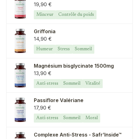
Prix de vente
19,90 €
Minceur
Contrôle du poids
Griffonia
Prix de vente
14,90 €
Humeur
Stress
Sommeil
Magnésium bisglycinate 1500mg
Prix de vente
13,90 €
Anti-stress
Sommeil
Vitalité
Passiflore Valériane
Prix de vente
17,90 €
Anti-stress
Sommeil
Moral
Complexe Anti-Stress - Safr’Inside™