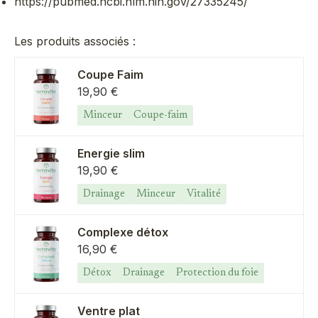
https://pubmed.ncbi.nlm.nih.gov/27335245/
Les produits associés :
Coupe Faim
Prix de vente
19,90 €
Minceur
Coupe-faim
Energie slim
Prix de vente
19,90 €
Drainage
Minceur
Vitalité
Complexe détox
Prix de vente
16,90 €
Détox
Drainage
Protection du foie
Ventre plat