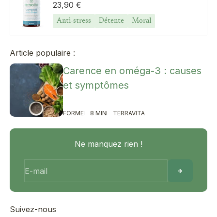
Prix de vente
23,90 €
Anti-stress
Détente
Moral
Article populaire :
Carence en oméga-3 : causes
et symptômes
FORME
8 MIN
TERRAVITA
Ne manquez rien !
E-mail
Suivez-nous