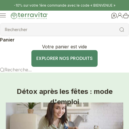
Passer au contenu
-10% sur votre 1ère commande avec le code « BIENVENUE »
Terravita
Menu
Aide
Conne
Rechercher
Rechercher
Panier
Votre panier est vide
EXPLORER NOS PRODUITS
Recherche...
Détox après les fêtes : mode
d'emploi