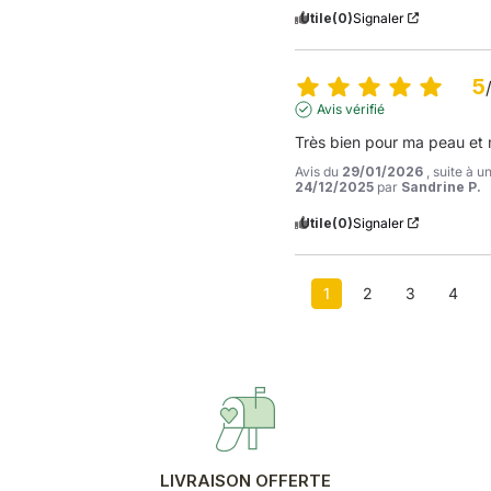
Utile
(0)
Signaler
5
Avis vérifié
Très bien pour ma peau et
Avis du
29/01/2026
, suite à 
24/12/2025
par
Sandrine P.
Utile
(0)
Signaler
1
2
3
4
LIVRAISON OFFERTE