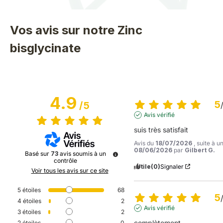
Vos avis sur notre Zinc
bisglycinate
4.9
5
/
5
Avis vérifié
suis très satisfait
Avis du
18/07/2026
, suite à 
08/06/2026
par
Gilbert G.
Basé sur
73
avis soumis à un
contrôle
Utile
(0)
Signaler
Voir tous les avis sur ce site
5
étoiles
68
5
4
étoiles
2
Avis vérifié
3
étoiles
2
complètement
2
étoiles
0