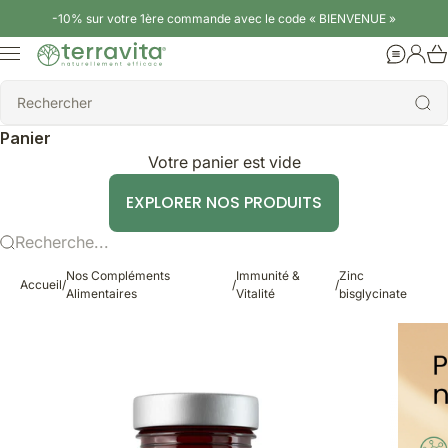
Passer au contenu
-10% sur votre 1ère commande avec le code « BIENVENUE »
Terravita
Menu
Aide
Conne
Rechercher
Rechercher
Panier
Votre panier est vide
EXPLORER NOS PRODUITS
Recherche...
Nos Compléments
Immunité &
Zinc
Accueil
/
/
/
Alimentaires
Vitalité
bisglycinate