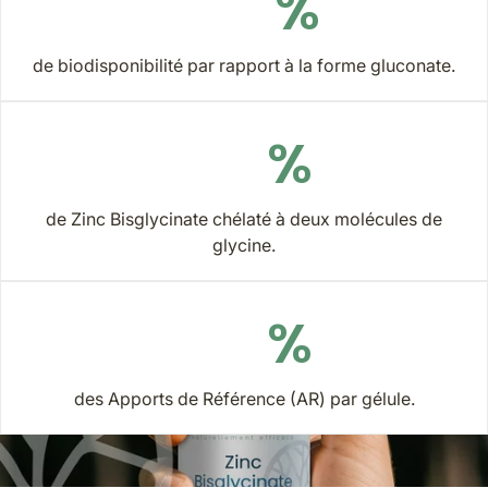
%
-10% sur votre
de biodisponibilité par rapport à la forme gluconate.
1ère commande !
%
Inscrivez-vous à la
Newsletter pour recevoir
de Zinc Bisglycinate chélaté à deux molécules de
votre code de bienvenue.
glycine.
Email
%
des Apports de Référence (AR) par gélule.
Je m'inscris