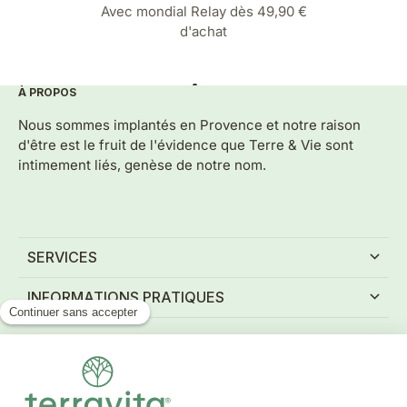
Avec mondial Relay dès 49,90 €
d'achat
À PROPOS
Aller à l'élément 1
Aller à l'élément 2
Aller à l'élément 3
Aller à l'élément 4
Aller à l'élément 5
Nous sommes implantés en Provence et notre raison
d'être est le fruit de l'évidence que Terre & Vie sont
intimement liés, genèse de notre nom.
SERVICES
INFORMATIONS PRATIQUES
NEWSLETTER
Inscrivez-vous à notre newsletter et recevez tous nos