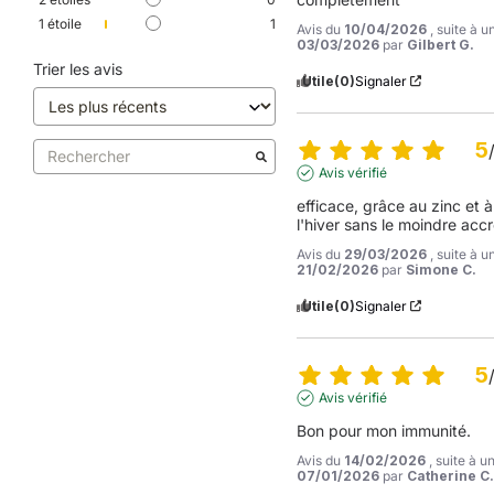
1
étoile
1
Avis du
10/04/2026
, suite à 
03/03/2026
par
Gilbert G.
Trier les avis
Utile
(0)
Signaler
5
Avis vérifié
efficace, grâce au zinc et à l
l'hiver sans le moindre accro
Avis du
29/03/2026
, suite à 
21/02/2026
par
Simone C.
Utile
(0)
Signaler
5
Avis vérifié
Bon pour mon immunité.
Avis du
14/02/2026
, suite à 
07/01/2026
par
Catherine C.