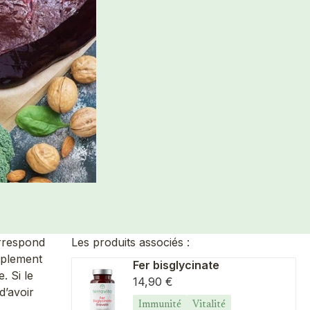
orrespond
Les produits associés :
mplement
Fer bisglycinate
. Si le
Prix de vente
14,90 €
d’avoir
Immunité
Vitalité