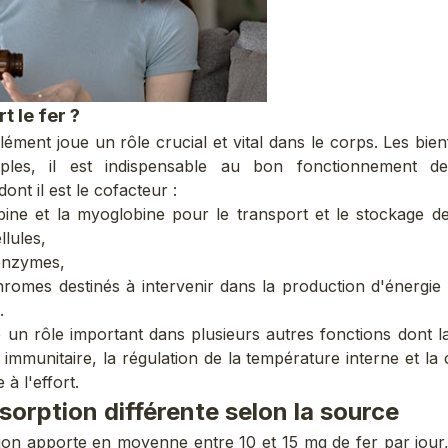
t le fer ?
élément
joue un rôle crucial et vital dans le corps. Les
bien
iples, il est indispensable au bon fonctionnement de
dont il est le cofacteur :
ine et la myoglobine pour le transport et le stockage d
llules,
enzymes,
romes destinés à intervenir dans la production d'énergie u
.
e un rôle important dans plusieurs autres fonctions dont la
 immunitaire, la régulation de la température interne et la 
 à l'effort.
orption différente selon la source
tion apporte en moyenne entre 10 et 15 mg de fer
par jour,