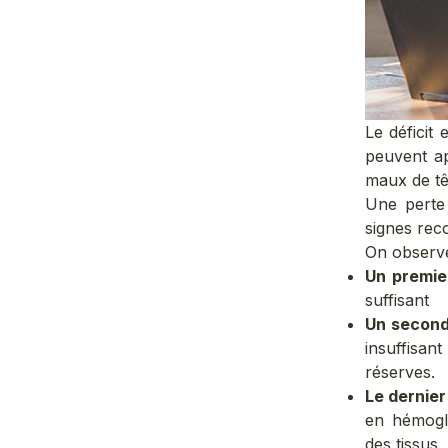
Le déficit 
peuvent app
maux de têt
Une perte 
signes rec
On observe
Un premie
suffisant
Un second
insuffisan
réserves.
Le dernier
en hémoglo
des tissus.