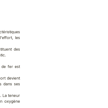
ctéristiques
'effort, les
tituent des
tic.
 de fer est
ort devient
rs dans ses
n. La teneur
 en oxygène