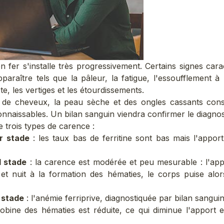
en fer s'installe très progressivement
. Certains signes cara
araître tels que la pâleur, la fatigue, l'essoufflement à l
e, les vertiges et les étourdissements.
de cheveux, la peau sèche et des ongles cassants cons
onnaissables. Un bilan sanguin viendra confirmer le diagnos
 trois types de carence :
r stade
: les taux bas de ferritine sont bas mais l'apport
 stade
: la carence est modérée et peu mesurable : l'app
t et nuit à la formation des hématies, le corps puise alo
 stade
: l'anémie ferriprive, diagnostiquée par bilan sangui
bine des hématies est réduite, ce qui diminue l'apport