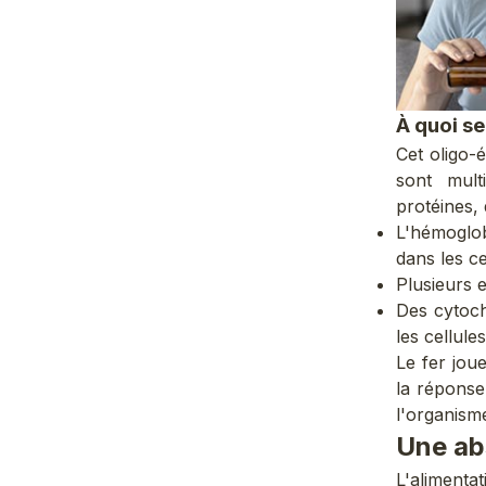
À quoi ser
Cet
oligo-
sont mult
protéines, 
L'hémoglob
dans les ce
Plusieurs 
Des cytoch
les cellules
Le fer jou
la réponse
l'organisme
Une abs
L'alimenta