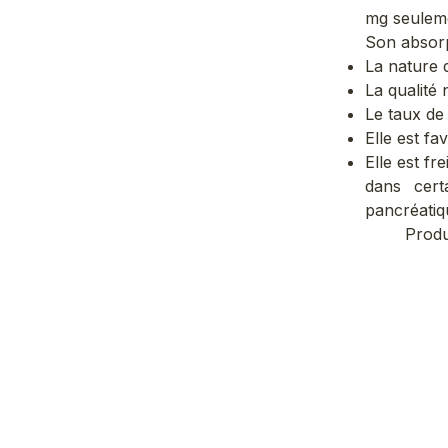
mg seuleme
Son absorp
La nature 
La qualité 
Le taux de 
Elle est fa
Elle est fr
dans certa
pancréatiq
Produ