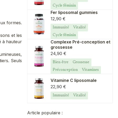
Cycle féminin
Fer liposomal gummies
Prix de vente
12,90 €
deux formes.
Immunité
Vitalité
ssons et les
Cycle féminin
é à hauteur
Complexe Pré-conception et
grossesse
Prix de vente
24,90 €
gumineuses,
tiers. Seuls
Bien-être
Grossesse
Préconception
Vitamines
Vitamine C liposomale
Prix de vente
22,90 €
Immunité
Vitalité
Article populaire :