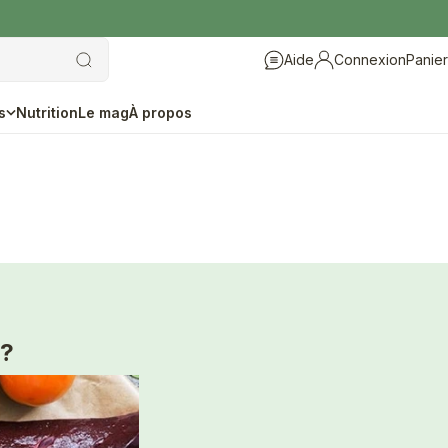
Aide
Connexion
Panier
Aide
Connexion
s
Nutrition
Le mag
À propos
 ?