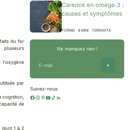
Carence en oméga-3 :
causes et symptômes
FORME
8 MIN
TERRAVITA
faits du fer
 plusieurs
Ne manquez rien !
e l'oxygène
E-mail
tilisée par
Suivez-nous
 cognition,
capacité de
 dont 1 à 2