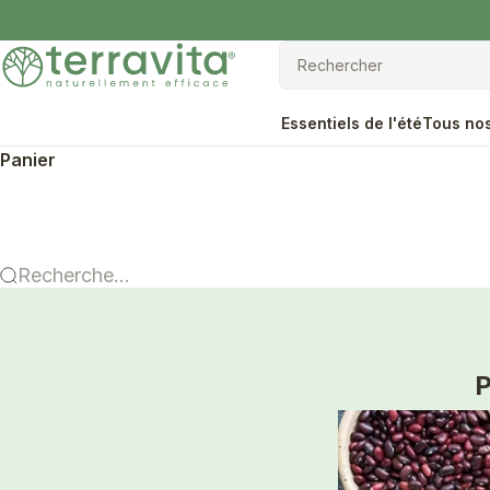
Passer au contenu
Terravita
Rechercher
Rechercher
Essentiels de l'été
Tous nos
Panier
Recherche...
P