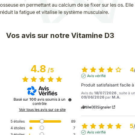
osseuse en permettant au calcium de se fixer sur les os. Elle
réduit la fatigue et vitalise le système musculaire.
Vos avis sur notre Vitamine D3
4.8
4
/
5
Avis vérifié
Produit satisfaisant facile à
Avis du
18/07/2026
, suite à 
09/06/2026
par
M.A.
Basé sur
100
avis soumis à un
contrôle
Utile
(0)
Signaler
Voir tous les avis sur ce site
5
étoiles
89
5
4
étoiles
7
Avis vérifié
3
étoiles
2