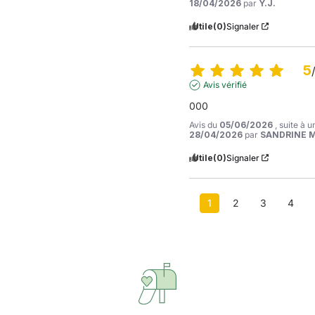
18/04/2026
par
Y.J.
Utile
(0)
Signaler
5
Avis vérifié
000
Avis du
05/06/2026
, suite à 
28/04/2026
par
SANDRINE M
Utile
(0)
Signaler
1
2
3
4