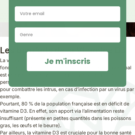
TRANSPARENCE ET QUALITÉ
Email
Genre
Les bienfaits de la Vitamine D3
Je m'inscris
La vitamine D3 est une vitamine essentielle au bon
fonctionnement du système immunitaire. Son rôle principal
est de moduler la réaction immunitaire, autrement dit de
permettre au système immunitaire de réagir rapidement
pour combattre les intrus, en cas d’infection par un virus par
exemple.
Pourtant, 80 % de la population française est en déficit de
vitamine D3. En effet, son apport via l’alimentation reste
insuffisant (présente en petites quantités dans les poissons
gras, les œufs et le beurre).
Par ailleurs, la vitamine D3 est cruciale pour la bonne santé