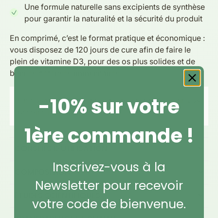
Une formule naturelle sans excipients de synthèse
pour garantir la naturalité et la sécurité du produit
En comprimé, c’est le format pratique et économique :
vous disposez de 120 jours de cure afin de faire le
plein de vitamine D3, pour des os plus solides et de
bonnes défenses immunitaires.
-10% sur votre
Un dosage supérieur pour s’assurer de couvrir vos
besoins journaliers.
1ère commande !
CONSEILS D'UTILISATION
Inscrivez-vous à la
COMPOSITION
Newsletter pour recevoir
ÉTUDES SCIENTIFIQUES
votre code de bienvenue.