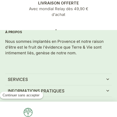
LIVRAISON OFFERTE
Avec mondial Relay dès 49,90 €
d'achat
À PROPOS
Aller à l'élément 1
Aller à l'élément 2
Aller à l'élément 3
Aller à l'élément 4
Aller à l'élément 5
Nous sommes implantés en Provence et notre raison
d'être est le fruit de l'évidence que Terre & Vie sont
intimement liés, genèse de notre nom.
SERVICES
INFORMATIONS PRATIQUES
NEWSLETTER