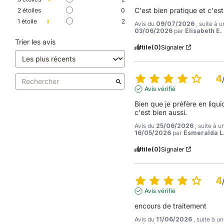
C'est bien pratique et c'es
2
étoiles
0
1
étoile
2
Avis du
09/07/2026
, suite à 
03/06/2026
par
Élisabeth E.
Trier les avis
Utile
(0)
Signaler
4
Avis vérifié
Bien que je préfère en liqu
c'est bien aussi.
Avis du
25/06/2026
, suite à 
16/05/2026
par
Esmeralda L
Utile
(0)
Signaler
4
Avis vérifié
encours de traitement
Avis du
11/06/2026
, suite à 