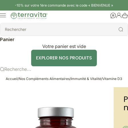
Passer au contenu
-10% sur votre 1ère commande avec le code « BIENVENUE »
Terravita
Menu
Aide
Conne
Rechercher
Rechercher
Panier
Votre panier est vide
EXPLORER NOS PRODUITS
Recherche...
Accueil
/
Nos Compléments Alimentaires
/
Immunité & Vitalité
/
Vitamine D3