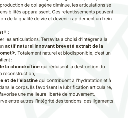
 production de collagène diminue, les articulations se
sensibilités apparaissent. Ces retentissements peuvent
on de la qualité de vie et devenir rapidement un frein
et® :
 les articulations, Terravita a choisi d’intégrer à la
 un
actif naturel innovant breveté extrait de la
vomet®.
Totalement naturel et biodisponible, c’est un
ntient :
de la chondroïtine
qui réduisent la destruction du
sa reconstruction,
e et de l’élastine
qui contribuent à l’hydratation et à
dans le corps. Ils favorisent la
lubrification articulaire
,
et favorise une meilleure liberté de mouvement,
rve entre autres l’intégrité des tendons, des ligaments