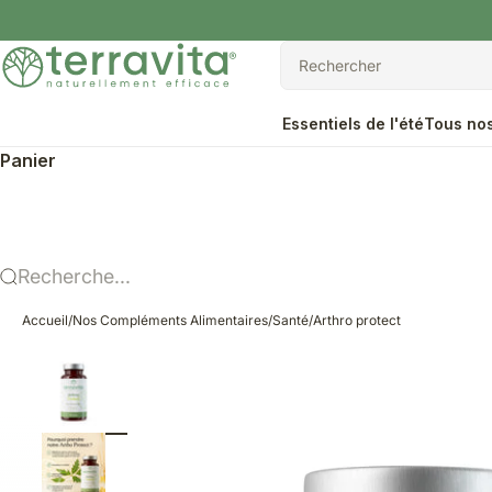
Passer au contenu
Terravita
Rechercher
Rechercher
Essentiels de l'été
Tous nos
Panier
Recherche...
Accueil
/
Nos Compléments Alimentaires
/
Santé
/
Arthro protect