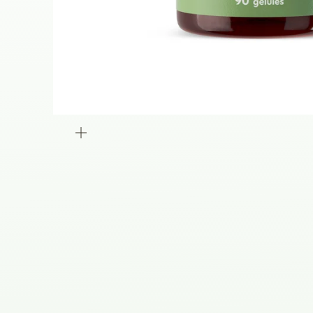
Zoomer
sur
l'image