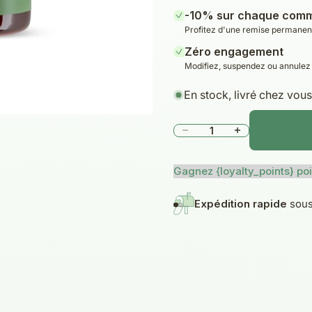
-10% sur chaque com
Profitez d'une remise permanente
Zéro engagement
Modifiez, suspendez ou annulez 
En stock, livré chez vou
Diminuer la quantité
Augmenter la qu
Gagnez {loyalty_points} poi
Expédition rapide
sous 24