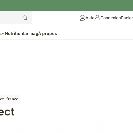
Aide
Connexion
Panier
Aide
Connexion
s
Nutrition
Le mag
À propos
 en France
ect