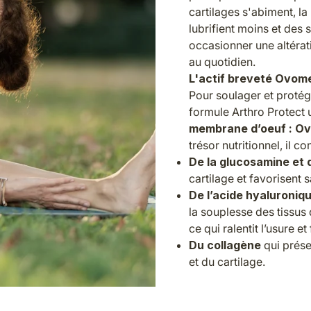
cartilages s'abiment, la
lubrifient moins et des 
occasionner une altérati
au quotidien.
L'actif breveté Ovom
Pour soulager et protéger
formule Arthro Protect
membrane d’oeuf : O
trésor nutritionnel, il co
De la glucosamine et 
cartilage et favorisent 
De l’acide hyaluroniqu
la souplesse des tissus 
ce qui ralentit l’usure 
Du collagène
qui prése
et du cartilage.