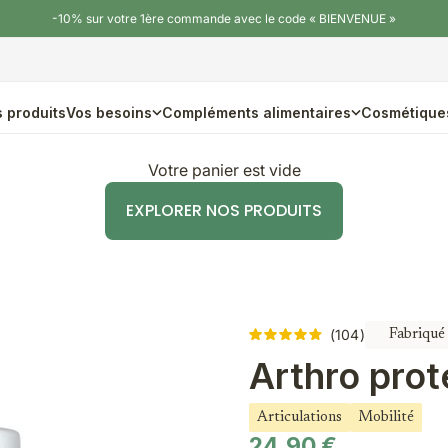
-10% sur votre 1ère commande avec le code « BIENVENUE »
 produits
Vos besoins
Compléments alimentaires
Cosmétique
Votre panier est vide
EXPLORER NOS PRODUITS
104
Fabriqué
Arthro prot
Articulations
Mobilité
Prix de vente
24,90 €