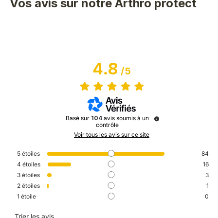
Vos avis sur notre Arthro protect
4.8
/
5
Basé sur
104
avis soumis à un
contrôle
Voir tous les avis sur ce site
5
étoiles
84
4
étoiles
16
3
étoiles
3
2
étoiles
1
1
étoile
0
Trier les avis