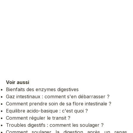
Enzymes digestives
Probiotiques 8 
Enzymes haute concentration
Formule experte pou
pour digestion du lactose et
microbiote équilibré
confort global
optimale
Prix de vente
17,90 €
44
155
AJOUTER AU PANIER
AJOUTER AU 
Voir aussi
Bienfaits des enzymes digestives
Gaz intestinaux : comment s'en débarrasser ?
Comment prendre soin de sa flore intestinale ?
Equilibre acido-basique : c'est quoi ?
Comment réguler le transit ?
Troubles digestifs : comment les soulager ?
Comment soulager la digestion après un repas