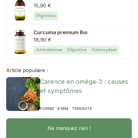
Prix de vente
15,90 €
Digestion
Curcuma premium Bio
Prix de vente
18,90 €
Articulations
Digestion
Antioxydant
Article populaire :
Carence en oméga-3 : causes
et symptômes
FORME
8 MIN
TERRAVITA
Ne manquez rien !