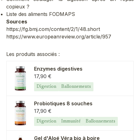
copieux ?
Liste des aliments FODMAPS
Sources
https://fg.bmj.com/content/2/1/48.short
https://www.europeanreview.org/article/957
Les produits associés :
Enzymes digestives
Prix de vente
17,90 €
Digestion
Ballonnements
Probiotiques 8 souches
Prix de vente
17,90 €
Digestion
Immunité
Ballonnements
Gel d'Aloé Véra bio à boire