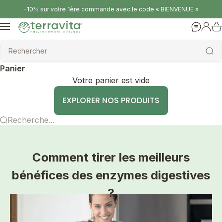
Passer au contenu
-10% sur votre 1ère commande avec le code « BIENVENUE »
Terravita
Menu
Aide
Conne
Rechercher
Rechercher
Panier
Votre panier est vide
EXPLORER NOS PRODUITS
Recherche...
Comment tirer les meilleurs
bénéfices des enzymes digestives
?