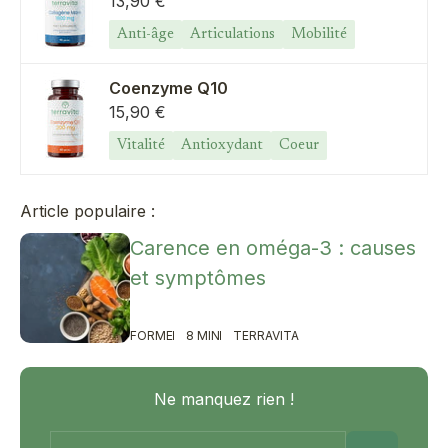
Prix de vente
13,90 €
Anti-âge
Articulations
Mobilité
Coenzyme Q10
Prix de vente
15,90 €
Vitalité
Antioxydant
Coeur
Article populaire :
Carence en oméga-3 : causes
et symptômes
FORME
8 MIN
TERRAVITA
Ne manquez rien !