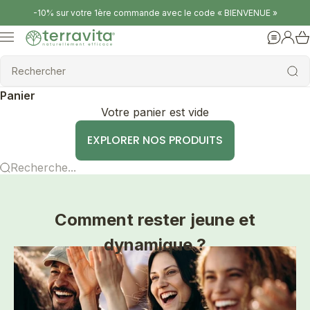
Passer au contenu
-10% sur votre 1ère commande avec le code « BIENVENUE »
Terravita
Menu
Aide
Conne
Rechercher
Rechercher
Panier
Votre panier est vide
EXPLORER NOS PRODUITS
Recherche...
Comment rester jeune et
dynamique ?