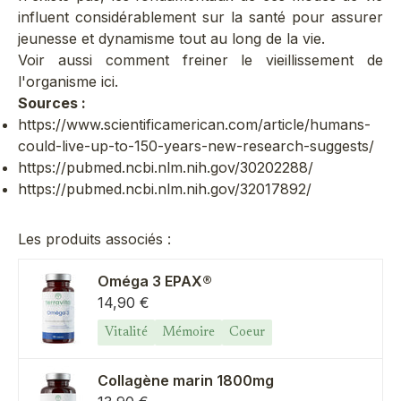
influent considérablement sur la santé pour assurer
jeunesse et dynamisme tout au long de la vie.
Voir aussi comment
freiner le vieillissement de
l'organisme
ici.
Sources :
https://www.scientificamerican.com/article/humans-
could-live-up-to-150-years-new-research-suggests/
https://pubmed.ncbi.nlm.nih.gov/30202288/
https://pubmed.ncbi.nlm.nih.gov/32017892/
Les produits associés :
Oméga 3 EPAX®
Prix de vente
14,90 €
Vitalité
Mémoire
Coeur
Collagène marin 1800mg