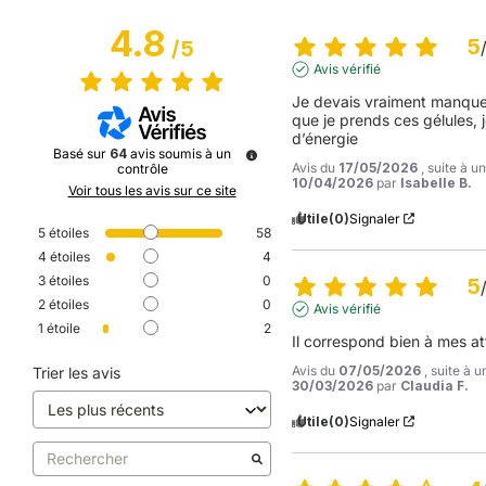
4.8
5
/
5
Avis vérifié
Je devais vraiment manquer 
que je prends ces gélules, j
d’énergie
Basé sur
64
avis soumis à un
Avis du
17/05/2026
, suite à 
contrôle
10/04/2026
par
Isabelle B.
Voir tous les avis sur ce site
Utile
(0)
Signaler
5
étoiles
58
4
étoiles
4
3
étoiles
0
5
2
étoiles
0
Avis vérifié
1
étoile
2
Il correspond bien à mes at
Avis du
07/05/2026
, suite à 
Trier les avis
30/03/2026
par
Claudia F.
Utile
(0)
Signaler