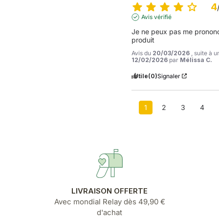
4
Avis vérifié
Je ne peux pas me prononcer
produit
Avis du
20/03/2026
, suite à 
12/02/2026
par
Mélissa C.
Utile
(0)
Signaler
1
2
3
4
LIVRAISON OFFERTE
Avec mondial Relay dès 49,90 €
d'achat