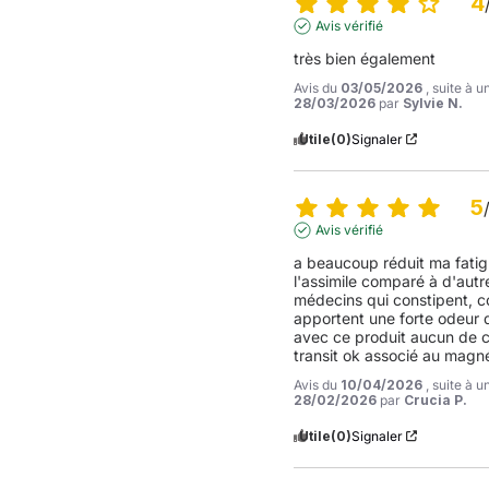
4
Avis vérifié
très bien également
Avis du
03/05/2026
, suite à 
28/03/2026
par
Sylvie N.
Utile
(0)
Signaler
5
Avis vérifié
a beaucoup réduit ma fati
l'assimile comparé à d'autre
médecins qui constipent, col
apportent une forte odeur d
avec ce produit aucun de 
transit ok associé au magn
Avis du
10/04/2026
, suite à 
28/02/2026
par
Crucia P.
Utile
(0)
Signaler