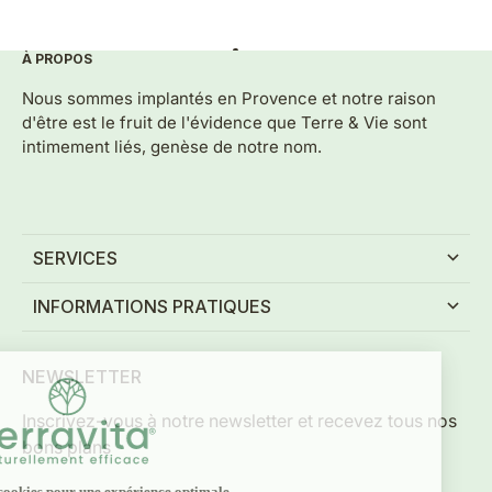
À PROPOS
Aller à l'élément 1
Aller à l'élément 2
Aller à l'élément 3
Aller à l'élément 4
Aller à l'élément 5
Nous sommes implantés en Provence et notre raison
d'être est le fruit de l'évidence que Terre & Vie sont
intimement liés, genèse de notre nom.
SERVICES
INFORMATIONS PRATIQUES
NEWSLETTER
Inscrivez-vous à notre newsletter et recevez tous nos
bons plans