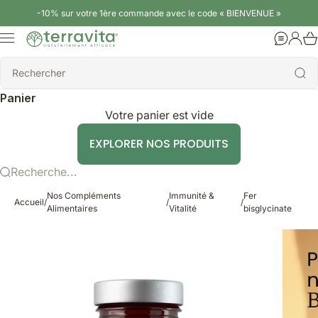
Passer au contenu
-10% sur votre 1ère commande avec le code « BIENVENUE »
Terravita
Menu
Aide
Conne
Rechercher
Rechercher
Panier
Votre panier est vide
EXPLORER NOS PRODUITS
Recherche...
Nos Compléments
Immunité &
Fer
Accueil
/
/
/
Alimentaires
Vitalité
bisglycinate