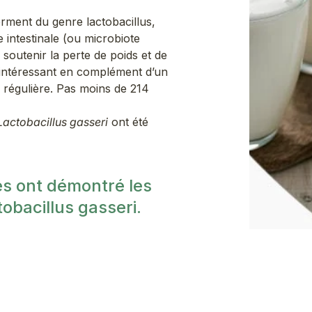
.
rment du genre lactobacillus,
e intestinale (ou microbiote
à soutenir la perte de poids et de
t intéressant en complément d’un
e régulière. Pas moins de 214
Lactobacillus gasseri
ont été
es ont démontré les
tobacillus gasseri.