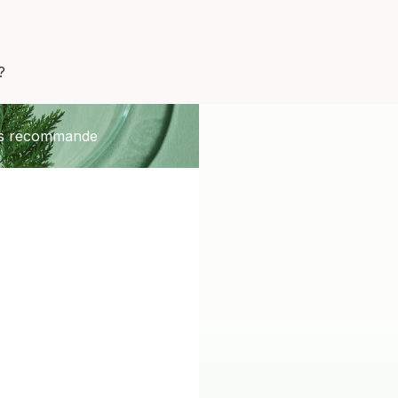
?
us recommande
Me