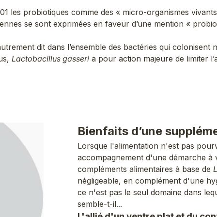
001 les probiotiques comme des « micro-organismes vivants
éennes se sont exprimées en faveur d’une mention « probioti
autrement dit dans l’ensemble des bactéries qui colonisent 
dus,
Lactobacillus gasseri
a pour action majeure de limiter l’a
Bienfaits d’une suppléme
Lorsque l'alimentation n'est pas pou
accompagnement d'une démarche à vi
compléments alimentaires à base de
L
négligeable, en complément d'une hygi
ce n'est pas le seul domaine dans lequ
semble-t-il...
L'allié d'un ventre plat et du con