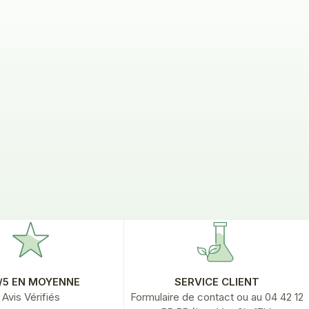
i 200
onfort
 de vente
9,90 €
tir de
IONS
6/5 EN MOYENNE
SERVICE CLIENT
Avis Vérifiés
Formulaire de contact
ou au 04 42 12