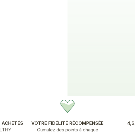
Lactobacillus gasser
milliards
Alliée du microbiote, du c
digestif et de la minceur
Prix
456
À par
CHOISIR LES OPT
S ACHETÉS
VOTRE FIDÉLITÉ RÉCOMPENSÉE
4,
ALTHY
Cumulez des points à chaque