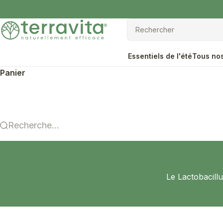
Passer au contenu
Terravita
Rechercher
Rechercher
Essentiels de l'été
Tous nos
Panier
Recherche...
Le Lactobacillu