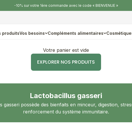
-10% sur votre 1ère commande avec le code « BIENVENUE »
 produits
Vos besoins
Compléments alimentaires
Cosmétique
Votre panier est vide
EXPLORER NOS PRODUITS
Lactobacillus gasseri
s gasseri possède des bienfaits en minceur, digestion, stress
renforcement du système immunitaire.