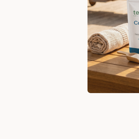
Glutamine pure en poudre
L-glutamine haute pureté pour soutien
intestinal et récupération optimale