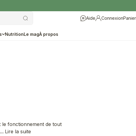
Aide
Connexion
Panier
Aide
Connexion
s
Nutrition
Le mag
À propos
nt le fonctionnement de tout
..
Lire la suite