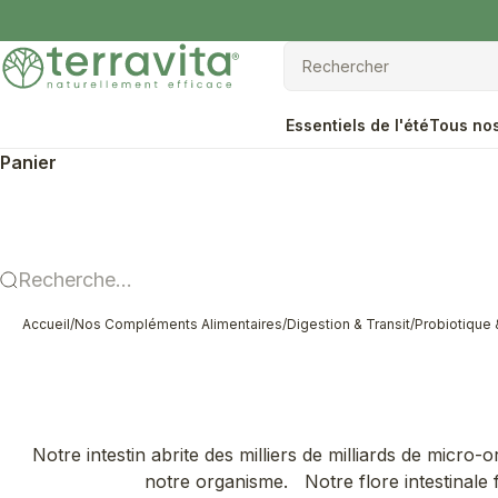
Passer au contenu
Terravita
Rechercher
Rechercher
Essentiels de l'été
Tous nos
Panier
Recherche...
Accueil
/
Nos Compléments Alimentaires
/
Digestion & Transit
/
Probiotique 
Notre intestin abrite des milliers de milliards de micro-
notre organisme. Notre flore intestinale