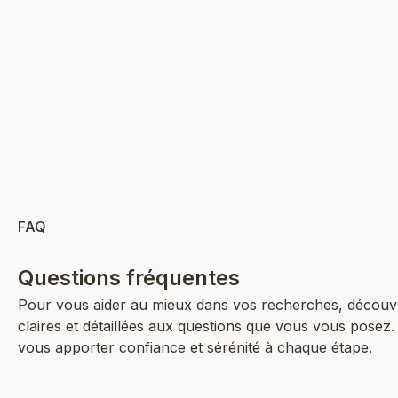
Prix de vente
14,90 €
17
AJOUTER AU PANIER
FAQ
Questions fréquentes
Pour vous aider au mieux dans vos recherches, découv
claires et détaillées aux questions que vous vous posez
vous apporter confiance et sérénité à chaque étape.