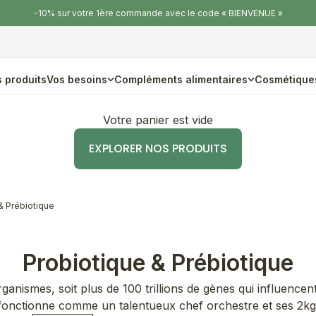
-10% sur votre 1ère commande avec le code « BIENVENUE »
 produits
Vos besoins
Compléments alimentaires
Cosmétique
Votre panier est vide
EXPLORER NOS PRODUITS
& Prébiotique
Probiotique & Prébiotique
organismes, soit plus de 100 trillions de gènes qui influence
 fonctionne comme un talentueux chef orchestre et ses 2kg.