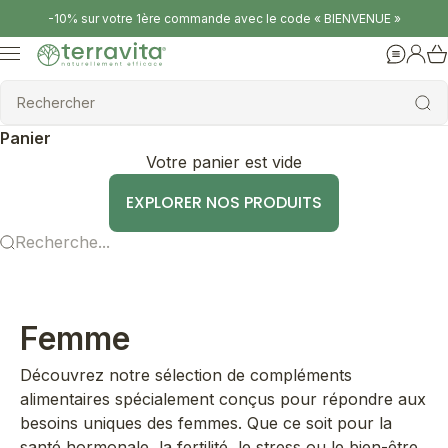
Passer au contenu
-10% sur votre 1ère commande avec le code « BIENVENUE »
Terravita
Menu
Aide
Conne
Rechercher
Rechercher
Panier
Votre panier est vide
EXPLORER NOS PRODUITS
Recherche...
Femme
Découvrez notre sélection de compléments
alimentaires spécialement conçus pour répondre aux
besoins uniques des femmes. Que ce soit pour la
santé hormonale, la fertilité, le stress ou le bien-être