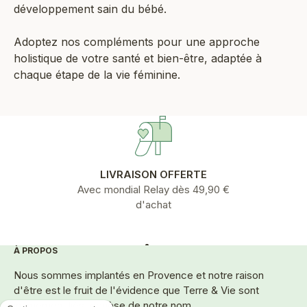
développement sain du bébé.
Adoptez nos compléments pour une approche
holistique de votre santé et bien-être, adaptée à
chaque étape de la vie féminine.
LIVRAISON OFFERTE
Avec mondial Relay dès 49,90 €
d'achat
À PROPOS
Aller à l'élément 1
Aller à l'élément 2
Aller à l'élément 3
Aller à l'élément 4
Aller à l'élément 5
Nous sommes implantés en Provence et notre raison
d'être est le fruit de l'évidence que Terre & Vie sont
intimement liés, genèse de notre nom.