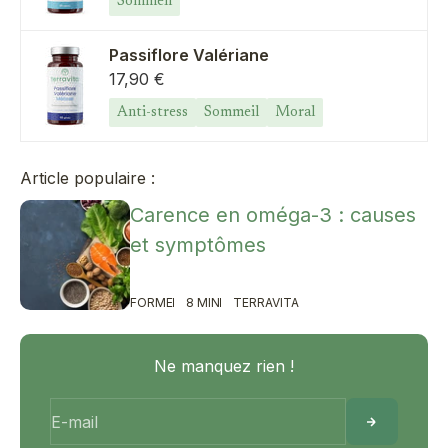
Sommeil
Passiflore Valériane
Prix de vente
17,90 €
Anti-stress
Sommeil
Moral
Article populaire :
Carence en oméga-3 : causes
et symptômes
FORME
8 MIN
TERRAVITA
Ne manquez rien !
E-mail