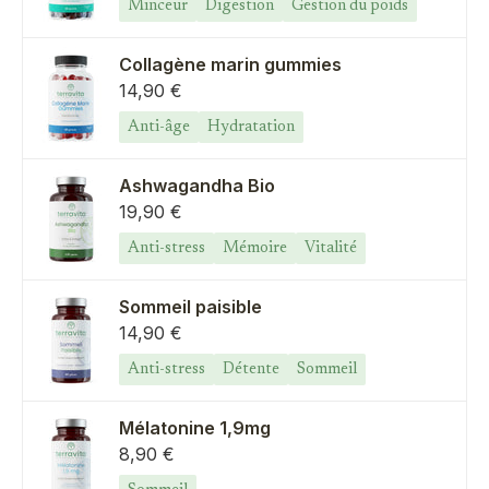
Minceur
Digestion
Gestion du poids
Collagène marin gummies
Prix de vente
14,90 €
Anti-âge
Hydratation
Ashwagandha Bio
Prix de vente
19,90 €
Anti-stress
Mémoire
Vitalité
Sommeil paisible
Prix de vente
14,90 €
Anti-stress
Détente
Sommeil
Mélatonine 1,9mg
Prix de vente
8,90 €