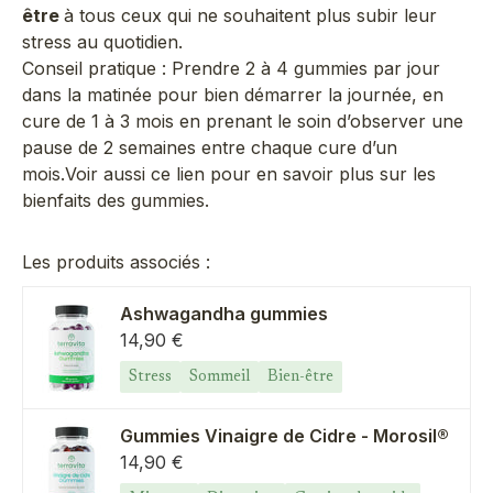
être
à tous ceux qui ne souhaitent plus subir leur
stress au quotidien.
Conseil pratique : Prendre 2 à 4 gummies par jour
dans la matinée pour bien démarrer la journée, en
cure de 1 à 3 mois en prenant le soin d’observer une
pause de 2 semaines entre chaque cure d’un
mois.Voir aussi ce lien pour en savoir plus sur les
bienfaits des gummies
.
Les produits associés :
Ashwagandha gummies
Prix de vente
14,90 €
Stress
Sommeil
Bien-être
Gummies Vinaigre de Cidre - Morosil®
Prix de vente
14,90 €