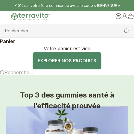
Passer au contenu
-10% sur votre 1ère commande avec le code « BIENVENUE »
Terravita
Menu
Aide
Conne
Rechercher
Rechercher
Panier
Votre panier est vide
EXPLORER NOS PRODUITS
Recherche...
Top 3 des gummies santé à
l’efficacité prouvée