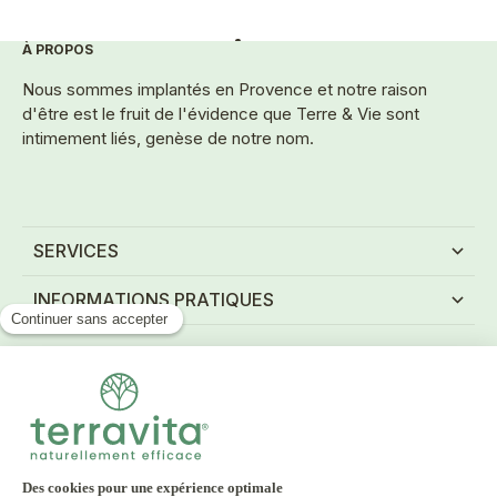
À PROPOS
Aller à l'élément 1
Aller à l'élément 2
Aller à l'élément 3
Aller à l'élément 4
Aller à l'élément 5
Nous sommes implantés en Provence et notre raison
d'être est le fruit de l'évidence que Terre & Vie sont
intimement liés, genèse de notre nom.
SERVICES
INFORMATIONS PRATIQUES
NEWSLETTER
Inscrivez-vous à notre newsletter et recevez tous
nos bons plans