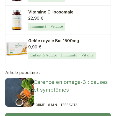
Vitamine C liposomale
Prix de vente
22,90 €
Immunité
Vitalité
Gelée royale Bio 1500mg
Prix de vente
9,90 €
Enfant & Adulte
Immunité
Vitalité
Article populaire :
Carence en oméga-3 : causes
et symptômes
FORME
8 MIN
TERRAVITA