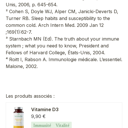
Unis, 2006, p. 645-654.
² Cohen S, Doyle WJ, Alper CM, Janicki-Deverts D,
Turner RB. Sleep habits and susceptibility to the
common cold. Arch Intern Med. 2009 Jan 12
;169(1):62-7.
³ Starnbach MN (Ed). The truth about your immune
system ; what you need to know, President and
Fellows of Harvard College, États-Unis, 2004.
⁴ Roitt I, Rabson A. Immunologie médicale. L’essentiel.
Maloine, 2002.
Les produits associés :
Vitamine D3
Prix de vente
9,90 €
Immunité
Vitalité