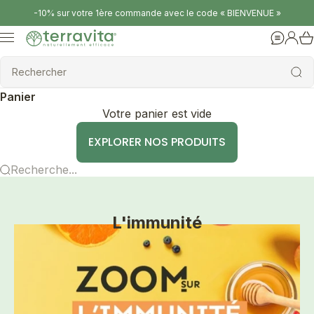
Passer au contenu
-10% sur votre 1ère commande avec le code « BIENVENUE »
Terravita
Menu
Aide
Conne
Rechercher
Rechercher
Panier
Votre panier est vide
EXPLORER NOS PRODUITS
Recherche...
L'immunité