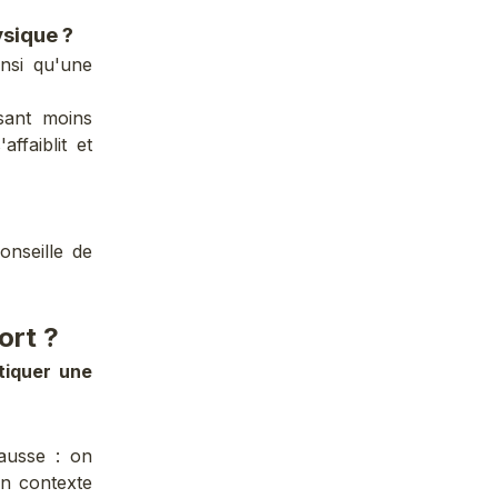
ysique ?
insi qu'une
sant moins
affaiblit et
onseille de
ort ?
tiquer une
fausse : on
un contexte