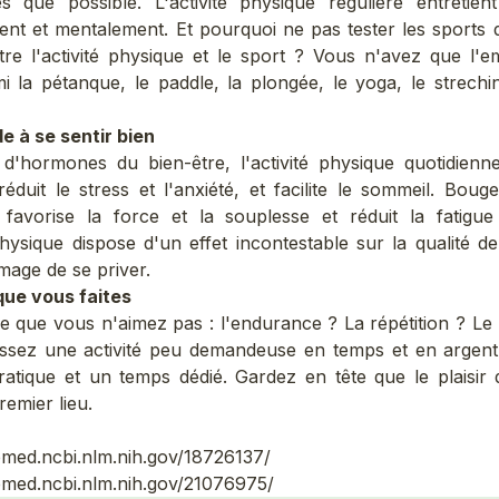
 que possible. L'activité physique régulière entretien
nt et mentalement. Et pourquoi ne pas tester les sports 
re l'activité physique et le sport ? Vous n'avez que l'
i la pétanque, le paddle, la plongée, le yoga, le strechi
e à se sentir bien
 d'hormones du bien-être, l'activité physique quotidienne
réduit le stress et l'anxiété, et facilite le sommeil. Boug
e, favorise la force et la souplesse et réduit la fatigue
physique dispose d'un effet incontestable sur la qualité de
mage de se priver.
que vous faites
 ce que vous n'aimez pas : l'endurance ? La répétition ? Le 
issez une activité peu demandeuse en temps et en argent
ratique et un temps dédié. Gardez en tête que le plaisir de
emier lieu.
bmed.ncbi.nlm.nih.gov/18726137/
bmed.ncbi.nlm.nih.gov/21076975/