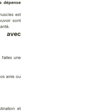
la dépense
muscles est
ouvoir sont
arité.
s avec
, faites une
vos amis ou
ination et