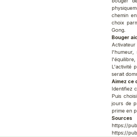
bouger dès
physiqueme
chemin ent
choix parm
Gong.
Bouger aid
Activateur
l'humeur, 
l'équilibr
L'activité 
serait dom
Aimez ce 
Identifiez
Puis chois
jours de p
prime en pr
Sources
https://pu
https://pu