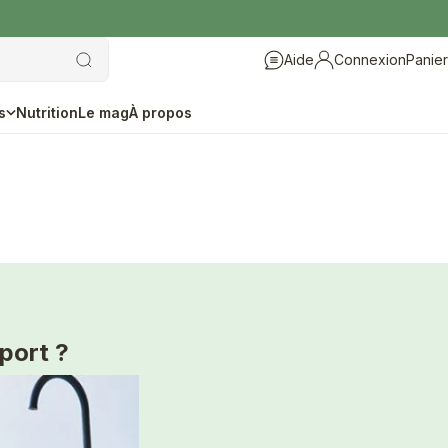
Aide
Connexion
Panier
Aide
Connexion
s
Nutrition
Le mag
À propos
port ?