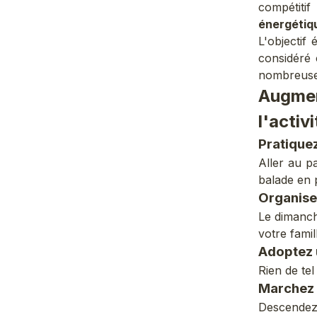
compétitif
énergétiq
L'objectif
considéré 
nombreuses
Augme
l'activ
Pratiquez
Aller au pa
balade en p
Organise
Le dimanch
votre famil
Adoptez 
Rien de te
Marchez
Descendez