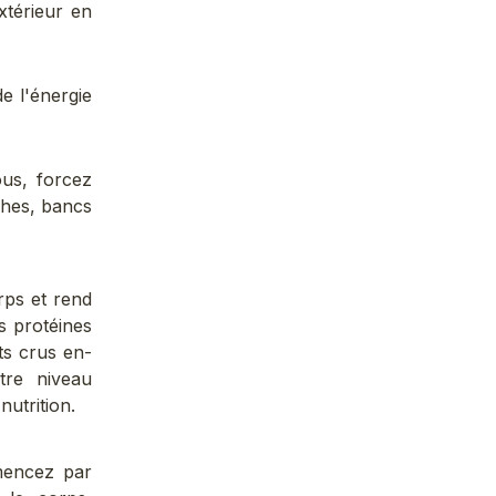
xtérieur en
e l'énergie
us, forcez
ches, bancs
ps et rend
es protéines
ts crus en-
tre niveau
nutrition.
mencez par