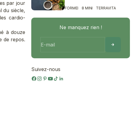
res par jour
FORME
8 MIN
TERRAVITA
 du siècle,
les cardio-
Ne manquez rien !
imé à douze
e de repos.
E-mail
Suivez-nous