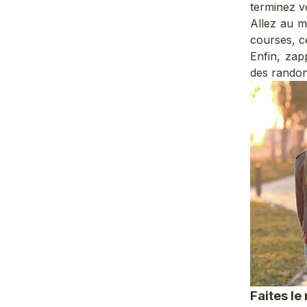
terminez vo
Allez au m
courses, ce
Enfin, zap
des randon
Faites le