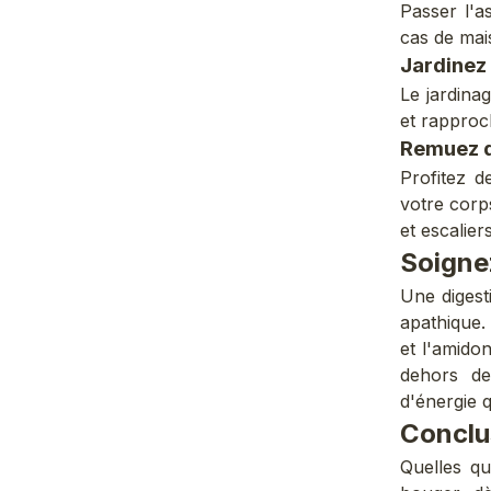
Passer l'a
cas de mai
Jardinez
Le jardina
et rapproc
Remuez d
Profitez 
votre corp
et escalier
Soigne
Une
digest
apathique. 
et l'amido
dehors de
d'énergie q
Conclu
Quelles q