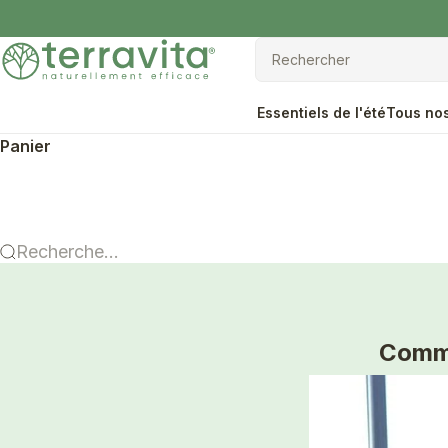
Passer au contenu
Terravita
Rechercher
Rechercher
Essentiels de l'été
Tous nos
Panier
Recherche...
Comme