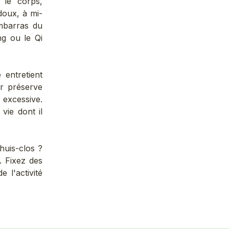
t le corps,
doux, à mi-
embarras du
ng ou le Qi
 entretient
er préserve
 excessive.
 vie dont il
huis-clos ?
. Fixez des
 l'activité