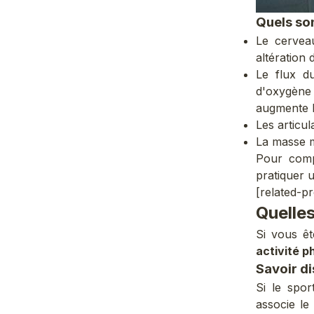
Quels son
Le cervea
altération 
Le flux d
d'oxygène
augmente l
Les articul
La masse mu
Pour compe
pratiquer u
[related-p
Quelles
Si vous êt
activité p
Savoir di
Si le spor
associe le