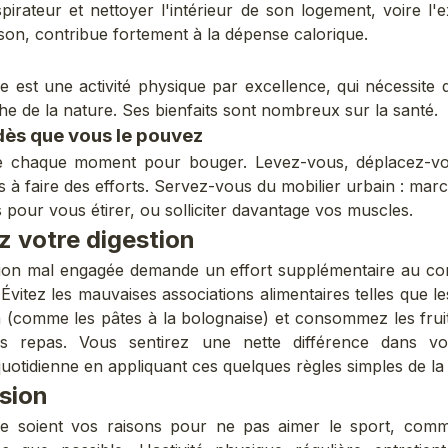
spirateur et nettoyer l'intérieur de son logement, voire l'e
son, contribue fortement à la dépense calorique.
ge est une activité physique par excellence, qui nécessite d
he de la nature. Ses bienfaits sont nombreux sur la santé.
ès que vous le pouvez
de chaque moment pour bouger. Levez-vous, déplacez-vo
s à faire des efforts. Servez-vous du mobilier urbain : mar
s pour vous étirer, ou solliciter davantage vos muscles.
z votre digestion
ion
mal engagée demande un effort supplémentaire au cor
Évitez les mauvaises associations alimentaires telles que l
n (comme les pâtes à la bolognaise) et consommez les frui
s repas. Vous sentirez une nette différence dans vo
uotidienne en appliquant ces quelques règles simples de la 
sion
ue soient vos raisons pour ne pas aimer le sport, com