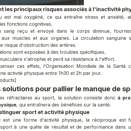
t les principaux risques associés à l'inactivité ph
u est mal oxygéné, ce qui entraîne
stress et anxiété
, a
des fonctions cognitives.
u sang reçu et envoyé dans le corps diminue, fournis
 aux muscles et aux organes. La
circulation sanguine
s'
e risque d'obstruction des artères.
ations sont exposées à des troubles spécifiques.
sculaire s'atrophie et perd sa résistance à l'effort.
nser ces effets, l'Organisation Mondiale de la Santé c
ne activité physique entre 1h30 et 2h par jour.
roducts]
 solutions pour pallier le manque de sp
es réfractaires au sport, la solution consiste donc
à pra
hysique
, qui entraînera des bénéfices sur la santé.
stinguer sport et activité physique
t est une forme d'activité physique, la réciproque est 
 sport à une quête de résultat et de performance dans 