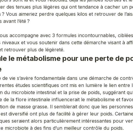
ter des tenues plus légères qui ont tendance à cacher un 
 ? Vous aimeriez perdre quelques kilos et retrouver de l’ai
 avant l’été ?
vous accompagne avec 3 formules incontournables, ciblées
s niveaux et vous soutenir dans cette démarche visant à aff
et retrouver plus de légèreté.
ule le métabolisme pour une perte de p
e
ne de vie s’avère fondamentale dans une démarche de contr
érentes études scientifiques ont mis en lumière le lien entre 
 du microbiote intestinal et la prise de poids, suggérant qu
e de la flore intestinale influencerait le métabolisme et favor
tion de masse grasse. Il semblerait donc que les personnes
est diversifié ont plus de facilité à gérer leur poids. Certai
ques seraient alors particulièrement intéressantes pour ven
ce microbiote à des fins d’un meilleur contrôle du poids.