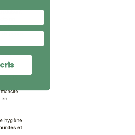
traduisent
ctoires
le foie,
p de pouce
ement
cris
ulatoire,
fficacité
t en
ne hygiène
lourdes et