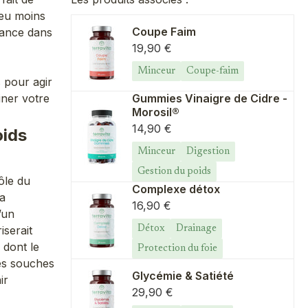
peu moins
Coupe Faim
sance dans
Prix de vente
19,90 €
Minceur
Coupe-faim
 pour agir
iner votre
Gummies Vinaigre de Cidre -
Morosil®
Prix de vente
14,90 €
oids
Minceur
Digestion
Gestion du poids
ôle du
Complexe détox
la
Prix de vente
16,90 €
’un
iserait
Détox
Drainage
 dont le
Protection du foie
nes souches
Glycémie & Satiété
ir
Prix de vente
29,90 €