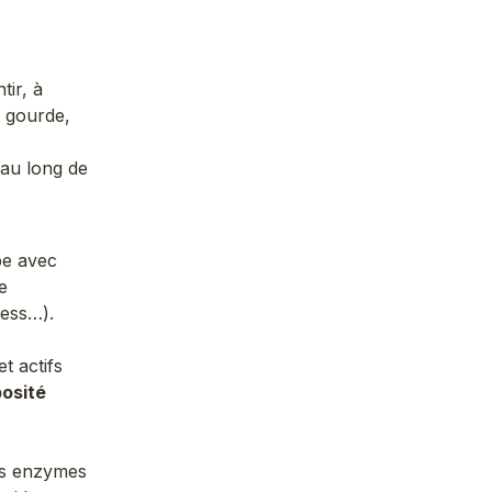
tir, à
e gourde,
 au long de
pe avec
e
ress…).
t actifs
posité
des enzymes