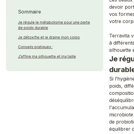
devoir por
Sommaire
vos formes
votre corps
Je régule le métabolisme pour une perte
de poids durable
Terravita 
Je détoxifie et je draine mon corps
à différent
Conseils pratiques :
silhouette 
J’affine ma silhouette et ma taille
Je rég
durabl
Si l’hygiè
poids, diff
composition
déséquilibr
l'accumula
microbiote 
de probioti
équilibrer 