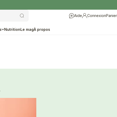
Aide
Connexion
Panier
Aide
Connexion
s
Nutrition
Le mag
À propos
?