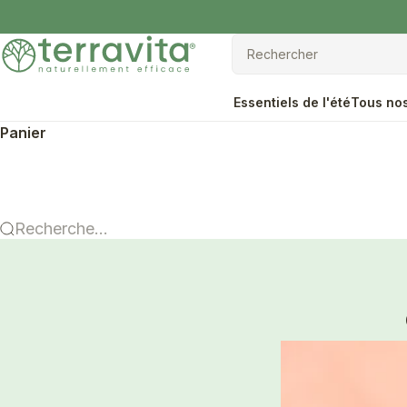
Passer au contenu
Terravita
Rechercher
Rechercher
Essentiels de l'été
Tous nos
Panier
Recherche...