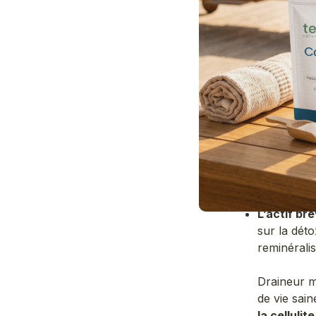
Je déto
Gonflements
un corps q
(organes qu
les reins,
s’impose !
Draineur 
dosées :
Le pissenl
Le cassis 
Le guara
L’actif br
sur la déto
reminérali
Draineur m
de vie sain
la cellulite