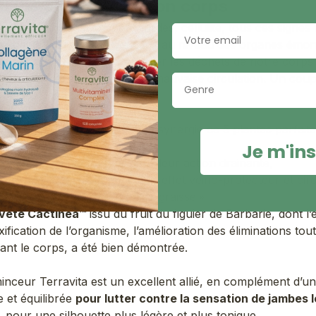
xifie et je draine mon corps
, sensations de jambes lourdes, cellulite, tous ces signes 
Email
ui peine à éliminer que ce soit au niveau des organes émon
i ont pour fonctions d’éliminer les déchets de notre corps : 
 la peau…) ou en raison d’une mauvaise circulation. Un cou
Genre
minceur Terravita
réunit une synergie de 5 plantes parfait
Je m'ins
it et la queue de cerise
pour leur action drainante,
et le marc de raisin
pour leur effet veino-protecteur et circ
na
pour ses propriétés « brûle-graisse »
eveté Cactinea™
issu du fruit du figuier de Barbarie, dont l’e
xification de l’organisme, l’amélioration des éliminations tou
sant le corps, a été bien démontrée.
inceur Terravita est un excellent allié, en complément d’u
e et équilibrée
pour lutter contre la sensation de jambes 
,
pour une silhouette plus légère et plus tonique.