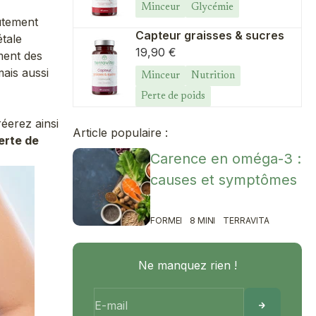
Minceur
Glycémie
utement
Capteur graisses & sucres
tale
Prix de vente
19,90 €
ment des
mais aussi
Minceur
Nutrition
Perte de poids
réerez ainsi
Article populaire :
erte de
Carence en oméga-3 :
causes et symptômes
FORME
8 MIN
TERRAVITA
Ne manquez rien !
E-mail