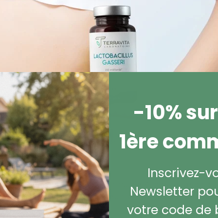
-10% sur
1ère com
Inscrivez-v
atiques :
En cure de 2 mois minimum à 4 mois, à raison d’u
Newsletter pou
 avaler avec un verre d'eau à jeun le matin ou 30 min avant
votre code de 