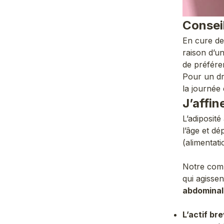
Conseil
En cure de 
raison d’u
de préfére
Pour un dra
la journée
J’affin
L’adiposité
l’âge et d
(alimentati
Notre com
qui agissen
abdominale
L’actif br