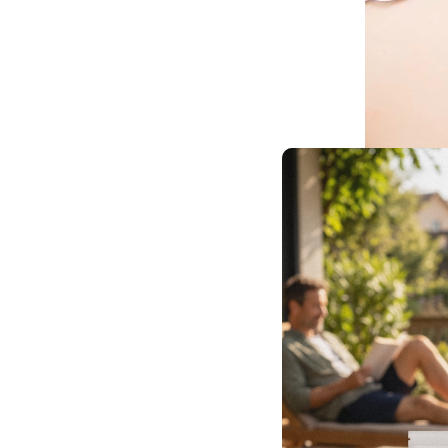
Conseils pr
par jour à
du midi