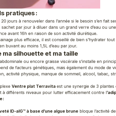
s pratiques :
20 jours à renouveler dans l’année si le besoin s’en fait sen
n sachet par jour à diluer dans un grand verre d’eau ou un
nce avant 16h en raison de son activité diurétique.
inage plus efficace, il est conseillé de bien s’hydrater tout
 en buvant au moins 1,5L d’eau par jour.
e ma silhouette et ma taille
 abdominale ou encore graisse viscérale s’installe en princi
épend de facteurs génétiques, mais également du mode de vi
on, activité physique, manque de sommeil, alcool, tabac, st
plexe
Ventre plat Terravita
est une synergie de 3 plantes e
t à différents niveaux pour lutter efficacement contre l
’adi
 :
eveté ID-alG™ à base d’une algue brune
bloque l’activité 