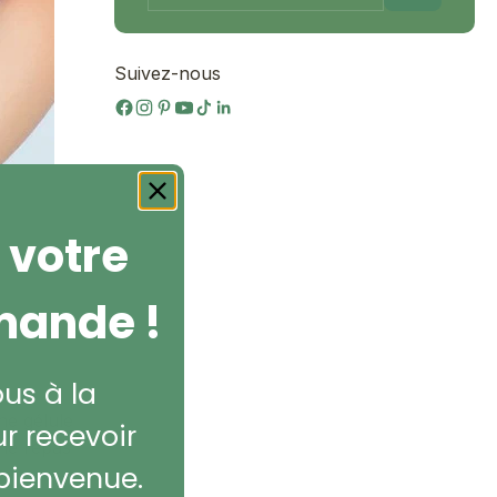
Suivez-nous
 votre
mande !
ous à la
ne gélule
r recevoir
 le repas
bienvenue.