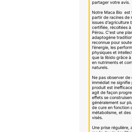
partager votre avis. 

Notre Maca Bio  est 
partir de racines de 
issues d’agriculture b
certifiée, récoltées à
Pérou. C'est une plan
adaptogène tradition
reconnue pour soutenir
l’énergie, les perfor
physiques et intellectu
que la libido grâce à 
en nutriments et com
naturels.

Ne pas observer de
immédiat ne signifie 
produit est inefficace
agit de façon progres
effets se construisent
généralement sur plu
de cure en fonction d
métabolisme, et des o
visés.

Une prise régulière, 