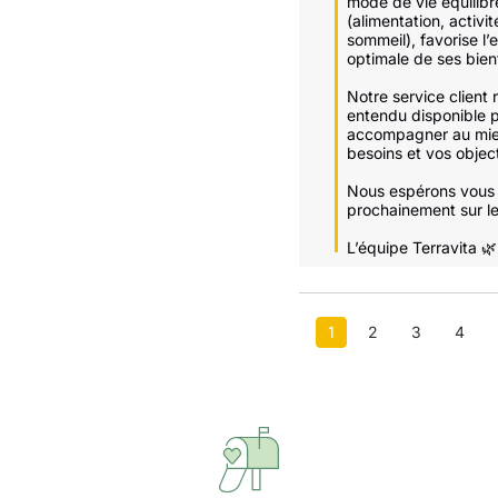
mode de vie équilibré
(alimentation, activit
sommeil), favorise l’
optimale de ses bienfa
Notre service client r
entendu disponible p
accompagner au mieu
besoins et vos objecti
Nous espérons vous r
prochainement sur le s
L’équipe Terravita 🌿
1
2
3
4