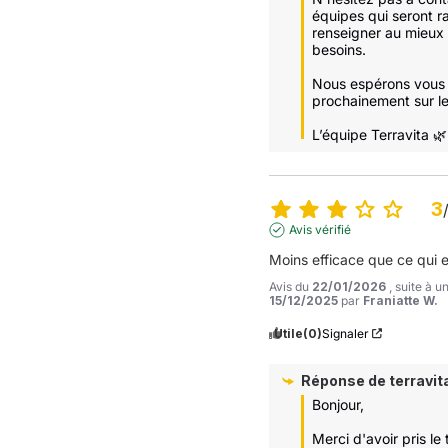
équipes qui seront ra
renseigner au mieux 
besoins.

Nous espérons vous r
prochainement sur le s
L’équipe Terravita 🌿
3
Avis vérifié
Moins efficace que ce qui e
Avis du
22/01/2026
, suite à 
15/12/2025
par
Franiatte W.
Utile
(0)
Signaler
Réponse de
terravit
Bonjour,

Merci d'avoir pris le