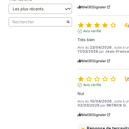
Utile
(0)
Signaler
4
Avis vérifié
Très bien
Avis du
23/04/2026
, suite à 
11/03/2026
par
Jean-Francoi
Utile
(0)
Signaler
1
/
Avis vérifié
Nul
Avis du
10/04/2026
, suite à 
02/03/2026
par
PATRICK G.
Utile
(0)
Signaler
Réponse de
terravit