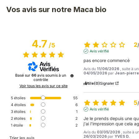
Vos avis sur notre Maca bio
4.7
2
/
5
Avis vérifié
pas encore commencé
Avis du
11/06/2026
, suite à 
04/05/2026
par
Jean-pierre
Basé sur
66
avis soumis à un
contrôle
Utile
(0)
Signaler
Voir tous les avis sur ce site
5
étoiles
55
5
4
étoiles
6
Avis vérifié
3
étoiles
1
Je le prends depuis une qui
2
étoiles
2
j'ai l'impression que cela ag
1
étoile
2
Avis du
03/05/2026
, suite à 
26/03/2026
par
YVES D.
Trier les avis