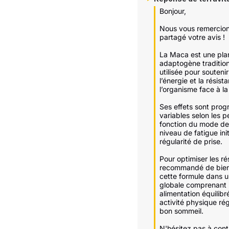
Bonjour,

Nous vous remercions
partagé votre avis !

La Maca est une plan
adaptogène tradition
utilisée pour soutenir l
l’énergie et la résist
l’organisme face à la 
Ses effets sont progre
variables selon les p
fonction du mode de 
niveau de fatigue initi
régularité de prise.

Pour optimiser les résu
recommandé de bien 
cette formule dans 
globale comprenant 
alimentation équilibré
activité physique régu
bon sommeil.

N'hésitez pas à cont