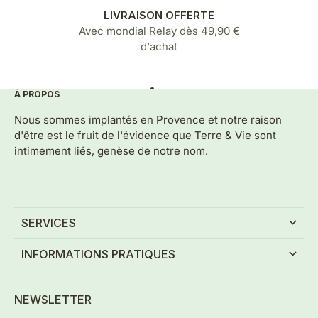
LIVRAISON OFFERTE
Avec mondial Relay dès 49,90 €
d'achat
À PROPOS
Aller à l'élément 1
Aller à l'élément 2
Aller à l'élément 3
Aller à l'élément 4
Aller à l'élément 5
Nous sommes implantés en Provence et notre raison
d'être est le fruit de l'évidence que Terre & Vie sont
intimement liés, genèse de notre nom.
SERVICES
INFORMATIONS PRATIQUES
NEWSLETTER