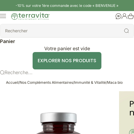
Passer au contenu
-10% sur votre 1ère commande avec le code « BIENVENUE »
Terravita
Menu
Aide
Conne
Rechercher
Rechercher
Panier
Votre panier est vide
EXPLORER NOS PRODUITS
Recherche...
Accueil
/
Nos Compléments Alimentaires
/
Immunité & Vitalité
/
Maca bio