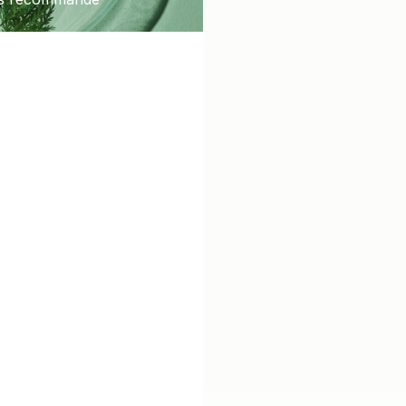
Ventre plat
Agit sur sucres et graisses