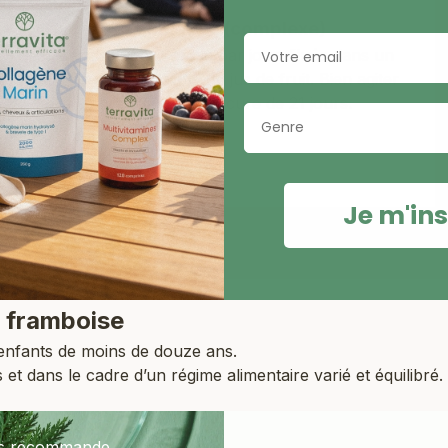
En unidose (complexe)
Email
Prendre une unidose par jour diluée dans un
verre d’eau ou dans un jus de fruit. Bien agiter
avant emploi. En cure de 21 jours.
Genre
Je m'ins
e framboise
 enfants de moins de douze ans.
dans le cadre d’un régime alimentaire varié et équilibré.
us recommande