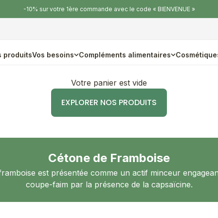
-10% sur votre 1ère commande avec le code « BIENVENUE »
 produits
Vos besoins
Compléments alimentaires
Cosmétique
Votre panier est vide
EXPLORER NOS PRODUITS
Cétone de Framboise
framboise est présentée comme un actif minceur engageant
coupe-faim par la présence de la capsaïcine.