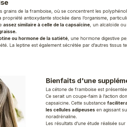
ise
its grains de la framboise, où se concentrent les polyphéno
a propriété antioxydante stockée dans l’organisme, particu
ue
assez similaire à celle de la capsaïcine
, un alcaloïde ou
graisse.
leptine ou hormone de la satiété
, une hormone digestive pep
tiété. La leptine est également sécrétée par d’autres tissus 
Bienfaits d'une supplém
La cétone de framboise est présenté
Ce serait un coupe-faim à l’action do
capsaïcine. Cette substance
facilite
les cellules adipeuses
en agissant su
noradrénaline.
Les résultats d’une étude réalisée s