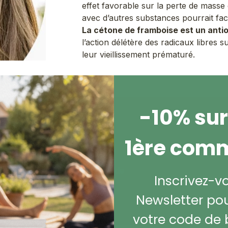
effet favorable sur la perte de masse
avec d’autres substances pourrait faci
La cétone de framboise est un anti
l’action délétère des radicaux libres s
leur vieillissement prématuré.
-10% sur
1ère com
 de framboise
més, seule ou associée en
» minceurs courants (graines de
Inscrivez-v
s préparations en poudre
Newsletter pou
votre code de 