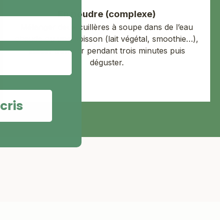
En poudre (complexe)
Mélanger deux cuillères à soupe dans de l’eau
chaude ou une boisson (lait végétal, smoothie…),
laisser tremper pendant trois minutes puis
déguster.
cris