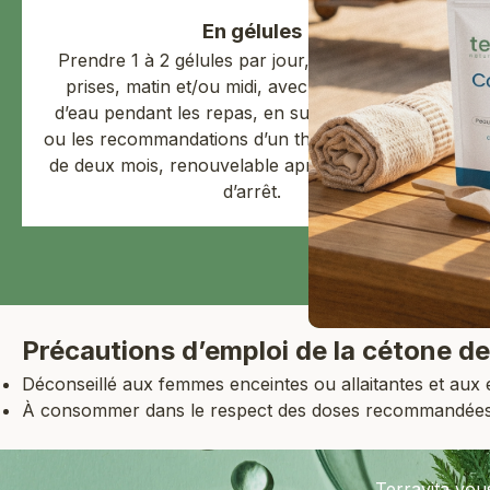
En gélules
Prendre 1 à 2 gélules par jour, en une ou deux
prises, matin et/ou midi, avec un grand verre
d’eau pendant les repas, en suivant les dosages
ou les recommandations d’un thérapeute. En cure
de deux mois, renouvelable après trois semaines
d’arrêt.
Précautions d’emploi de la cétone d
Déconseillé aux femmes enceintes ou allaitantes et aux
À consommer dans le respect des doses recommandées et 
Terravita vo