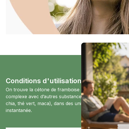
Conditions d'utilisation de la cétone
On trouve la cétone de framboise en gélules, en compri
complexe avec d’autres substances ou « superaliments 
chia, thé vert, maca), dans des unidoses liquides ou de
instantanée.