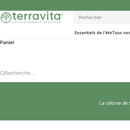
Passer au contenu
Terravita
Rechercher
Rechercher
Essentiels de l'été
Tous nos
Panier
Recherche...
La cétone de 