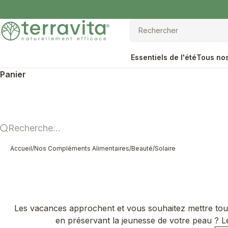
Passer au contenu
Terravita
Rechercher
Rechercher
Essentiels de l'été
Tous nos
Panier
Recherche...
Accueil
/
Nos Compléments Alimentaires
/
Beauté
/
Solaire
Les vacances approchent et vous souhaitez mettre toute
en préservant la jeunesse de votre peau ? Le