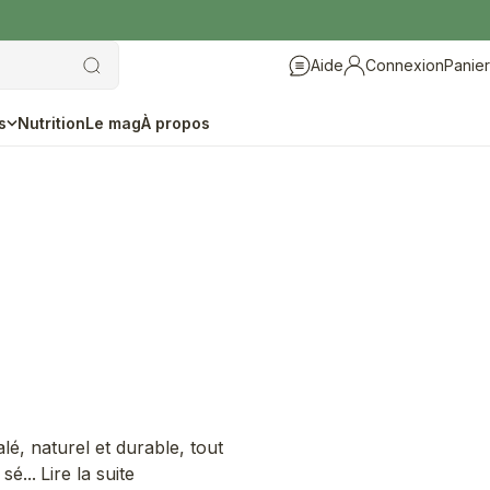
Aide
Connexion
Panier
Aide
Connexion
s
Nutrition
Le mag
À propos
é, naturel et durable, tout
sé...
Lire la suite