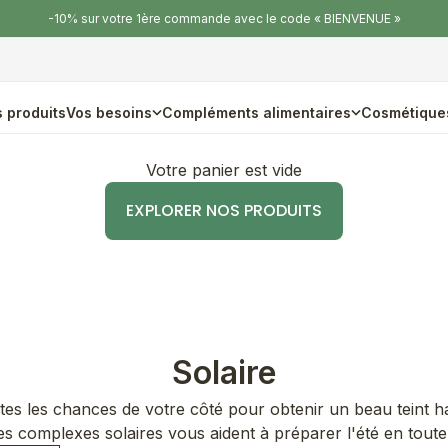
-10% sur votre 1ère commande avec le code « BIENVENUE »
 produits
Vos besoins
Compléments alimentaires
Cosmétique
Votre panier est vide
EXPLORER NOS PRODUITS
Solaire
s les chances de votre côté pour obtenir un beau teint hal
s complexes solaires vous aident à préparer l'été en toute 