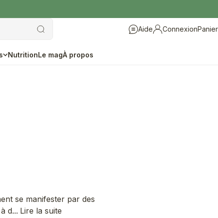
Aide
Connexion
Panier
Aide
Connexion
s
Nutrition
Le mag
À propos
ent se manifester par des
 d...
Lire la suite