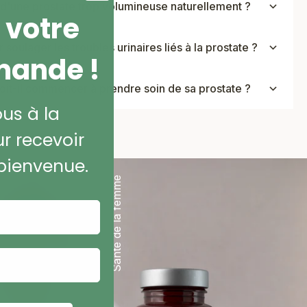
e d'une prostate trop volumineuse naturellement ?
 votre
 soulager les troubles urinaires liés à la prostate ?
mande !
it-il commencer à prendre soin de sa prostate ?
ous à la
r recevoir
bienvenue.
Santé de la femme