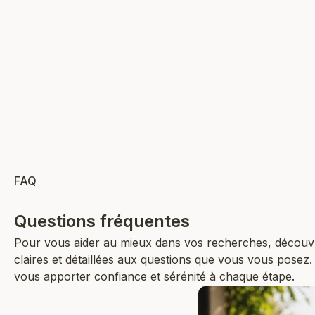
Prix de vente
22,90 €
58
AJOUTER AU PANIER
AJ
FAQ
Questions fréquentes
Pour vous aider au mieux dans vos recherches, découv
claires et détaillées aux questions que vous vous posez
vous apporter confiance et sérénité à chaque étape.