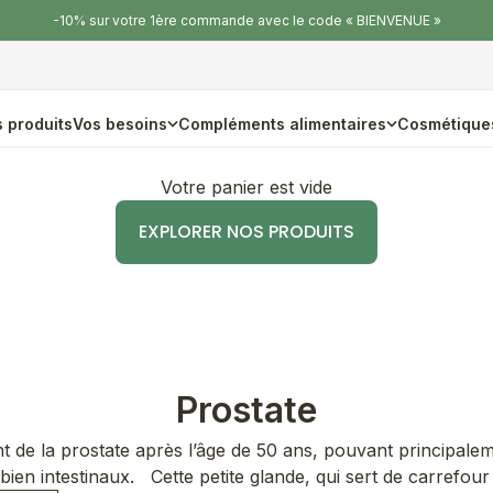
-10% sur votre 1ère commande avec le code « BIENVENUE »
 produits
Vos besoins
Compléments alimentaires
Cosmétique
Votre panier est vide
EXPLORER NOS PRODUITS
Prostate
de la prostate après l’âge de 50 ans, pouvant principalem
bien intestinaux. Cette petite glande, qui sert de carrefour à