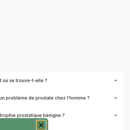
Prix de vente
9,90 €
IER
t où se trouve-t-elle ?
d'un problème de prostate chez l'homme ?
trophie prostatique bénigne ?