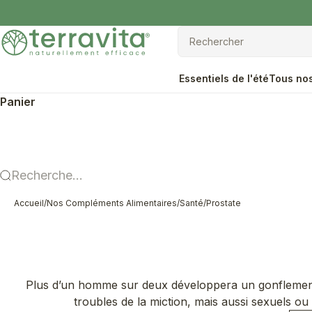
Passer au contenu
Terravita
Rechercher
Rechercher
Essentiels de l'été
Tous nos
Panier
Recherche...
Accueil
/
Nos Compléments Alimentaires
/
Santé
/
Prostate
Plus d’un homme sur deux développera un gonflement 
troubles de la miction, mais aussi sexuels ou 