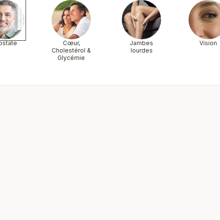
ostate
Cœur,
Jambes
Vision
Cholestérol &
lourdes
Glycémie
Nouveauté