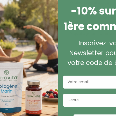
Peut-on réduire la taill
-10% sur
Quelle alimentation pour
1ère com
À quel âge un homme do
Inscrivez-v
Newsletter pou
votre code de 
Stress & Sommeil
Email
Genre