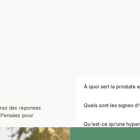
Prix de vente
18,90 €
1
5
OUTER AU PANIER
AJOUTER AU PAN
À quoi sert la prostate e
Quels sont les signes 
rez des réponses
. Pensées pour
Qu'est-ce qu'une hyper